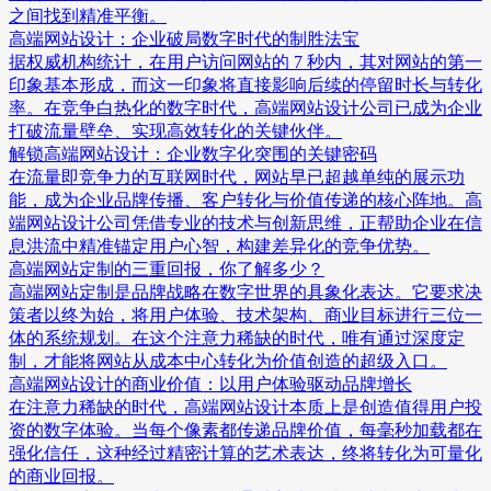
之间找到精准平衡。
高端网站设计：企业破局数字时代的制胜法宝
据权威机构统计，在用户访问网站的 7 秒内，其对网站的第一
印象基本形成，而这一印象将直接影响后续的停留时长与转化
率。在竞争白热化的数字时代，高端网站设计公司已成为企业
打破流量壁垒、实现高效转化的关键伙伴。
解锁高端网站设计：企业数字化突围的关键密码
在流量即竞争力的互联网时代，网站早已超越单纯的展示功
能，成为企业品牌传播、客户转化与价值传递的核心阵地。高
端网站设计公司凭借专业的技术与创新思维，正帮助企业在信
息洪流中精准锚定用户心智，构建差异化的竞争优势。
高端网站定制的三重回报，你了解多少？
高端网站定制是品牌战略在数字世界的具象化表达。它要求决
策者以终为始，将用户体验、技术架构、商业目标进行三位一
体的系统规划。在这个注意力稀缺的时代，唯有通过深度定
制，才能将网站从成本中心转化为价值创造的超级入口。
高端网站设计的商业价值：以用户体验驱动品牌增长
在注意力稀缺的时代，高端网站设计本质上是创造值得用户投
资的数字体验。当每个像素都传递品牌价值，每毫秒加载都在
强化信任，这种经过精密计算的艺术表达，终将转化为可量化
的商业回报。