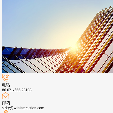
电话
86 021-566 23108
邮箱
sirky@wininteraction.com