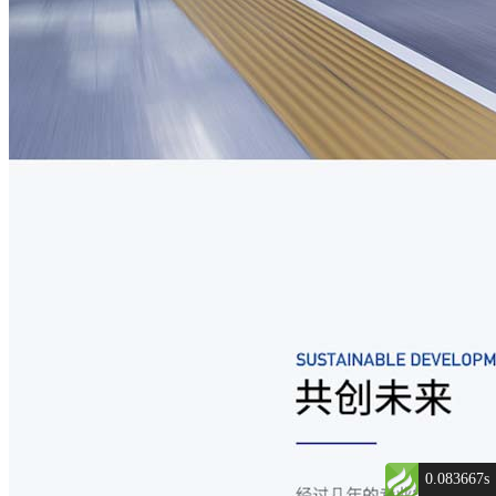
0.083667s