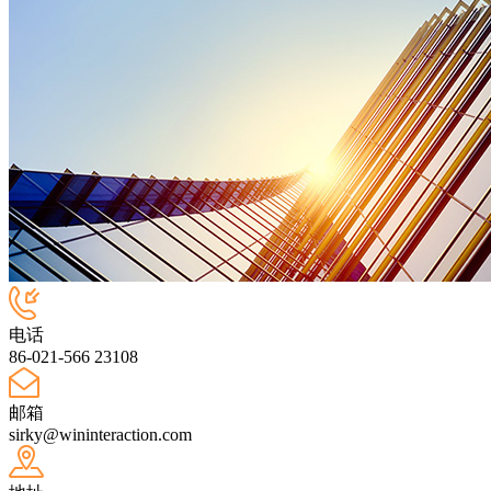
电话
86-021-566 23108
邮箱
sirky@wininteraction.com