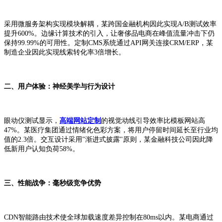
采用微服务架构实现模块解耦，某跨国金融机构因此实现A/B测试效率
提升600%。边缘计算技术的引入，让奢侈品电商在峰值流量冲击下仍
保持99.99%的可用性。定制CMS系统通过API网关连接CRM/ERP，某
制造企业因此实现线索转化率3倍增长。
二、用户体验：神经美学与行为设计
眼动仪测试显示，
高端网站定制
的视觉动线引导效率比模板网站高
47%。某医疗集团通过情绪化色彩方案，将用户停留时间延长至行业均
值的2.3倍。交互设计采用"渐进式披露"原则，某金融科技公司因此降
低新用户认知负荷58%。
三、性能战争：毫秒级竞争优势
CDN智能路由技术使全球加载速度差异控制在80ms以内。某电商通过