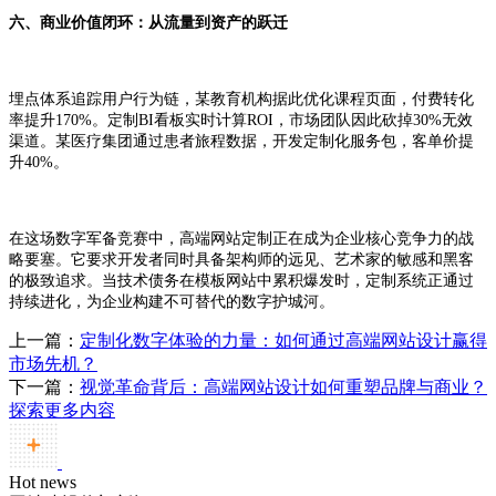
六、商业价值闭环：从流量到资产的跃迁
埋点体系追踪用户行为链，某教育机构据此优化课程页面，付费转化
率提升170%。定制BI看板实时计算ROI，市场团队因此砍掉30%无效
渠道。某医疗集团通过患者旅程数据，开发定制化服务包，客单价提
升40%。
在这场数字军备竞赛中，高端网站定制正在成为企业核心竞争力的战
略要塞。它要求开发者同时具备架构师的远见、艺术家的敏感和黑客
的极致追求。当技术债务在模板网站中累积爆发时，定制系统正通过
持续进化，为企业构建不可替代的数字护城河。
上一篇：
定制化数字体验的力量：如何通过高端网站设计赢得
市场先机？
下一篇：
视觉革命背后：高端网站设计如何重塑品牌与商业？
探索更多内容
Hot news