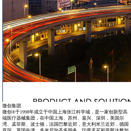
微创集团
微创®于1998年成立于中国上海张江科学城，是一家创新型高
端医疗器械集团，在中国上海、苏州、嘉兴、深圳，美国尔
湾、孟菲斯、波士顿，法国巴黎近郊，意大利米兰近郊，德国
亚琛，英国牛津，多米尼加圣多明各，印度孟买和哥斯达黎加