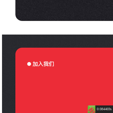
0.084469s