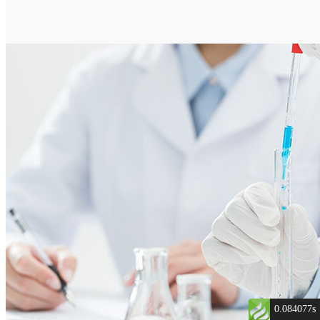
0.084077s